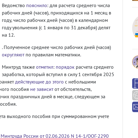
Ведомство
пояснило
: для расчета среднего числа
рабочих дней (часов), приходящихся на 1 месяц в
году, число рабочих дней (часов) в календарном
году увольнения (с 1 января по 31 декабря) делят
на 12.
. Полученное среднее число рабочих дней (часов)
округляют
по правилам математики.
Минтруд также
отметил
:
порядок
расчета среднего
заработка, который вступил в силу 1 сентября 2025
храняет
действующие до этого
с небольшими
дного пособия
не зависит
от обстоятельств,
очих праздничных дней в месяце, следующем за
особия.
та выходного пособия при суммированном учете
Минтруда России от 02.06.2026 N 14-1/ООГ-2290