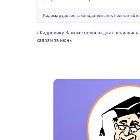
Кадры,трудовое законодательство
,
Полный обзо
Навигация по записям
Кадровику. Важные новости для специалиста
кадрам за июнь