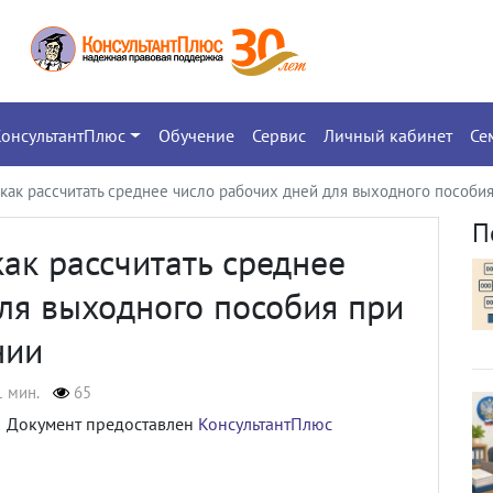
КонсультантПлюс
Обучение
Сервис
Личный кабинет
Се
 как рассчитать среднее число рабочих дней для выходного пособи
П
как рассчитать среднее
ля выходного пособия при
нии
1 мин.
65
Документ предоставлен
КонсультантПлюс