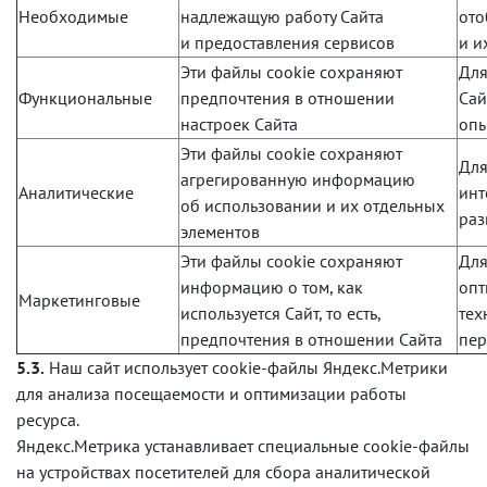
Необходимые
надлежащую работу Сайта
ото
и предоставления сервисов
и и
Эти файлы cookie сохраняют
Для
Функциональные
предпочтения в отношении
Сай
настроек Сайта
опы
Эти файлы cookie сохраняют
Для
агрегированную информацию
Аналитические
инт
об использовании и их отдельных
раз
элементов
Эти файлы cookie сохраняют
Для
информацию о том, как
опт
Маркетинговые
используется Сайт, то есть,
тех
предпочтения в отношении Сайта
пер
5.3.
Наш сайт использует cookie-файлы Яндекс.Метрики
для анализа посещаемости и оптимизации работы
ресурса.
Яндекс.Метрика устанавливает специальные cookie-файлы
на устройствах посетителей для сбора аналитической