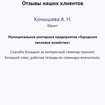
Отзывы наших клиентов
Конышева А. Н.
Юрист
ти
Муниципальное унитарное предприятие «Городское
тепловое хозяйство»
е
Спасибо большое за интересный семинар-тренинг.
.
Большой плюс, рабочая тетрадь по семинару-впечатлило.
п
.
о
.
ь