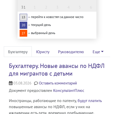
31
1
2
3
4
5
6
— перейти к новостям за данное число
13
— текущий день
20
— выбранный день
27
Бухгалтеру
Юристу
Руководителю
Еще
Бухгалтеру. Новые авансы по НДФЛ
для мигрантов с детьми
03.08.2026
Оставить комментарий
Документ предоставлен
КонсультантПлюс
Иностранцы, работающие по патенту,
будут платить
повышенные авансы по НДФЛ, если у них на
иждивении есть дети, временно пребывающие,