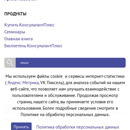
ПРОДУКТЫ
Купить КонсультантПлюс
Семинары
Главная книга
Бюллетень КонсультантПлюс
Мы используем файлы cookie и сервисы интернет-статистики
Политика конфиденциальности
(
Яндекс Метрика
, VK Пиксель), для анализа событий на нашем
Политика обработки персональных данных
веб-сайте, что позволяет нам улучшать взаимодействие с
пользователями и обслуживание. Продолжая просмотр
страниц нашего сайта, вы принимаете условия его
1994-2026 © ООО «Компания Квадро Плюс»
использования. Более подробные сведения смотрите в
На сайте используются бесплатные изображения с ресурса
Политике на обработку персональных данных.
Magnific
Политика обработки персональных данных
Принять