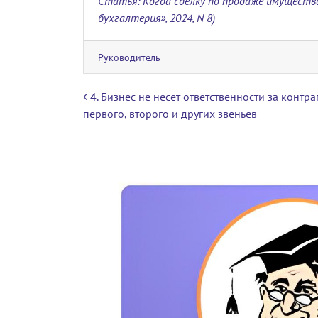
Статья: Когда сделку по продаже имуществ
бухгалтерия», 2024, N 8)
Руководитель
Навигация по записям
4. Бизнес не несет ответственности за контра
первого, второго и других звеньев