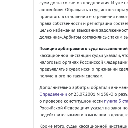
сумм долга со счетов предприятия. И уже
автомобиля. Обращаясь в суд, инспекторы 
принятого в отношении его решения налог
права собственности и регистрации соотв
целью избежания взыскания задолженности
должника». Арбитры согласились с таким 
Позиция арбитражного суда кассационной
кассационной инстанции судьи указали, чт
налоговых органах Российской Федерации
предъявлять в судах иски о признании сде
полученного по таким сделкам.
Дополнительно арбитры обратили внимание
Определении
от 25.07.2001 N 138-О о раз
о проверке конституционности
пункта 3 ст
Российской Федерации» указал на законнос
недействительными и взыскании в доход го
Кроме этого, судьи кассационной инстанции