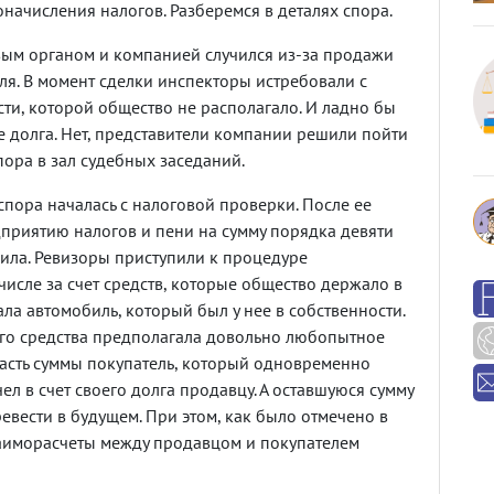
ачисления налогов. Разберемся в деталях спора.
ым органом и компанией случился из-за продажи
ля. В момент сделки инспекторы истребовали с
ти, которой общество не располагало. И ладно бы
 долга. Нет, представители компании решили пойти
пора в зал судебных заседаний.
пора началась с налоговой проверки. После ее
риятию налогов и пени на сумму порядка девяти
ила. Ревизоры приступили к процедуре
числе за счет средств, которые общество держало в
ла автомобиль, который был у нее в собственности.
го средства предполагала довольно любопытное
 часть суммы покупатель, который одновременно
ел в счет своего долга продавцу. А оставшуюся сумму
вести в будущем. При этом, как было отмечено в
взаиморасчеты между продавцом и покупателем