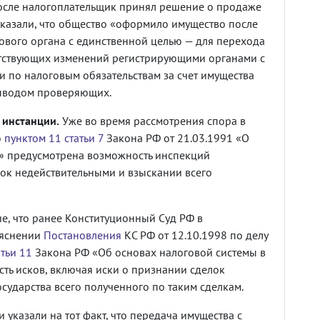
 после налогоплательщик принял решение о продаже
указали, что общество «оформило имущество после
ового органа с единственной целью — для перехода
етствующих изменений регистрирующими органами с
 по налоговым обязательствам за счет имущества
выводом проверяющих.
 инстанции.
Уже во время рассмотрения спора в
о
пунктом 11 статьи 7
Закона РФ от 21.03.1991 «О
» предусмотрена возможность инспекций
лок недействительными и взыскании всего
, что ранее Конституционный Суд РФ в
ъяснении
Постановления
КС РФ от 12.10.1998 по делу
атьи 11
Закона РФ «Об основах налоговой системы в
ть исков, включая иски о признании сделок
сударства всего полученного по таким сделкам.
 указали на тот факт, что передача имущества с