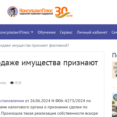
КонсультантПлюс
Обучение
Сервис
Личный кабинет
Се
продаже имущества признают фиктивной?
П
родаже имущества признают
мин.
418
становлении
от 26.06.2024 N Ф06-4273/2024 по
дами налогового органа о признании сделки по
 Произошла такая реализация собственности вскоре