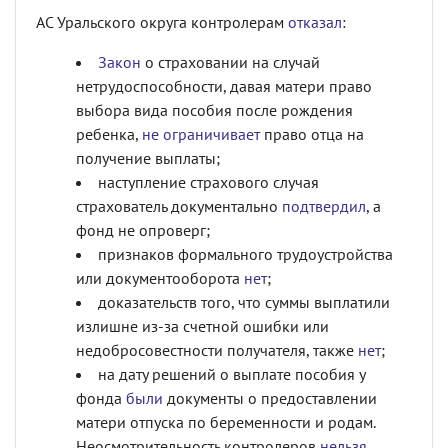
АС Уральского округа контролерам
отказал
:
Закон
о страховании на случай
нетрудоспособности, давая матери право
выбора вида пособия после рождения
ребенка,
не ограничивает
право отца на
получение выплаты;
наступление страхового случая
страхователь документально
подтвердил
, а
фонд не опроверг;
признаков формального трудоустройства
или документооборота
нет
;
доказательств того, что суммы выплатили
излишне из-за счетной ошибки или
недобросовестности получателя, также
нет
;
на дату решений о выплате пособия у
фонда
были
документы о предоставлении
матери отпуска по беременности и родам.
Неосмотрительность контролеров
нельзя