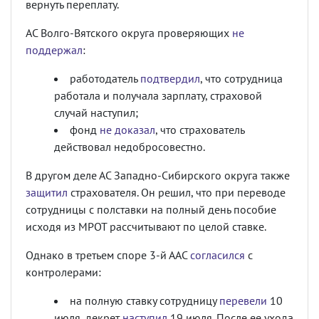
вернуть переплату.
АС Волго-Вятского округа проверяющих
не
поддержал
:
работодатель
подтвердил
, что сотрудница
работала и получала зарплату, страховой
случай наступил;
фонд
не доказал
, что страхователь
действовал недобросовестно.
В другом деле АС Западно-Сибирского округа также
защитил
страхователя. Он решил, что при переводе
сотрудницы с полставки на полный день пособие
исходя из МРОТ рассчитывают по целой ставке.
Однако в третьем споре 3-й ААС
согласился
с
контролерами:
на полную ставку сотрудницу
перевели
10
июля, декрет
наступил
19 июля. После ее ухода