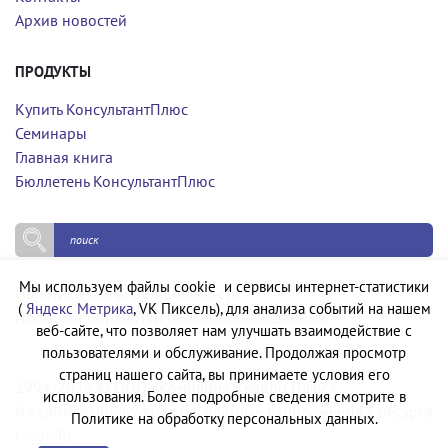
Архив новостей
ПРОДУКТЫ
Купить КонсультантПлюс
Семинары
Главная книга
Бюллетень КонсультантПлюс
Мы используем файлы cookie и сервисы интернет-статистики
Политика конфиденциальности
(
Яндекс Метрика
, VK Пиксель), для анализа событий на нашем
Политика обработки персональных данных
веб-сайте, что позволяет нам улучшать взаимодействие с
пользователями и обслуживание. Продолжая просмотр
страниц нашего сайта, вы принимаете условия его
1994-2026 © ООО «Компания Квадро Плюс»
использования. Более подробные сведения смотрите в
На сайте используются бесплатные изображения с ресурса
Политике на обработку персональных данных.
Magnific