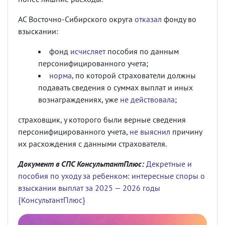
АС Восточно-Сибирского округа
отказал
фонду во
взыскании:
фонд
исчисляет
пособия по данным
персонифицированного учета;
норма
, по которой страхователи должны
подавать сведения о суммах выплат и иных
вознаграждениях, уже
не действовала
;
страховщик, у которого были верные сведения
персонифицированного учета,
не выяснил
причину
их расхождения с данными страхователя.
Документ в СПС КонсультантПлюс:
Декретные и
пособия по уходу за ребенком: интересные споры о
взыскании выплат за 2025 — 2026 годы
{КонсультантПлюс}