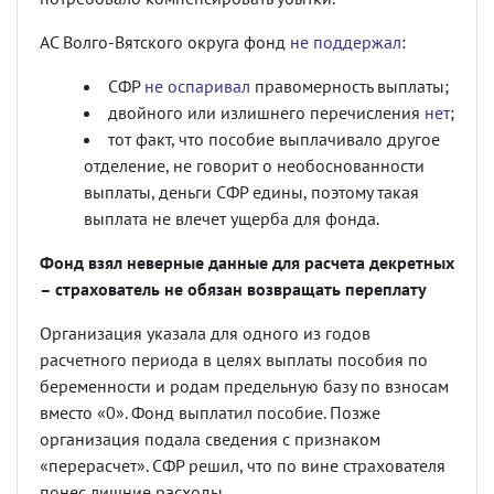
АС Волго-Вятского округа фонд
не поддержал
:
СФР
не оспаривал
правомерность выплаты;
двойного или излишнего перечисления
нет
;
тот факт, что пособие выплачивало другое
отделение, не говорит о необоснованности
выплаты, деньги СФР едины, поэтому такая
выплата не влечет ущерба для фонда.
Фонд взял неверные данные для расчета декретных
– страхователь не обязан возвращать переплату
Организация указала для одного из годов
расчетного периода в целях выплаты пособия по
беременности и родам предельную базу по взносам
вместо «0». Фонд выплатил пособие. Позже
организация подала сведения с признаком
«перерасчет». СФР решил, что по вине страхователя
понес лишние расходы.