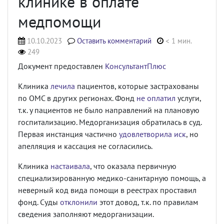
клинике в оплате
медпомощи
10.10.2023
Оставить комментарий
< 1 мин.
249
Документ предоставлен
КонсультантПлюс
Клиника
лечила
пациентов, которые застрахованы
по ОМС в других регионах. Фонд
не оплатил
услуги,
т.к. у пациентов не было направлений на плановую
госпитализацию.
Медорганизация обратилась в суд.
Первая инстанция частично
удовлетворила иск
, но
апелляция и кассация не согласились.
Клиника
настаивала
, что оказала первичную
специализированную медико-санитарную помощь, а
неверный код вида помощи в реестрах проставил
фонд. Суды
отклонили
этот довод, т.к. по правилам
сведения заполняют медорганизации.