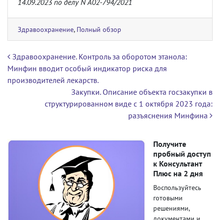
14.09.2023 по делу N А02-794/2021
Здравоохранение
,
Полный обзор
Навигация по записям
Здравоохранение. Контроль за оборотом этанола:
Минфин вводит особый индикатор риска для
производителей лекарств.
Закупки. Описание объекта госзакупки в
структурированном виде с 1 октября 2023 года:
разъяснения Минфина
Получите
пробный доступ
к Консультант
Плюс на 2 дня
Воспользуйтесь
готовыми
решениями,
документами и