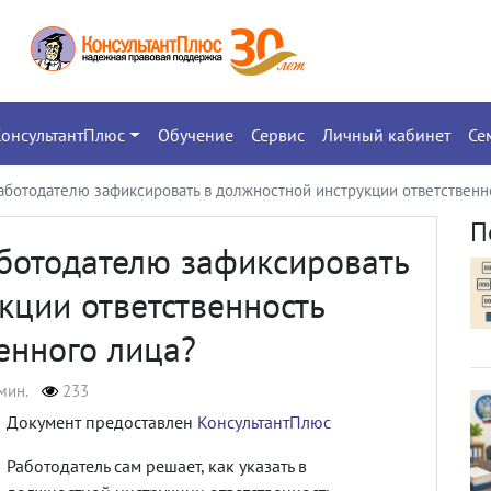
КонсультантПлюс
Обучение
Сервис
Личный кабинет
Се
аботодателю зафиксировать в должностной инструкции ответственн
П
аботодателю зафиксировать
кции ответственность
енного лица?
мин.
233
Документ предоставлен
КонсультантПлюс
Работодатель сам решает, как указать в