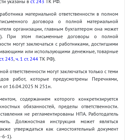
сти указаны в
ст. 243
ТК РФ.
работника материальной ответственности в полном
письменного договора о полной материальной
дителя организации, главным бухгалтером она может
ом). При этом письменные договоры о полной
ости могут заключаться с работниками, достигшими
уживающими или использующими денежные, товарные
 ст. 243
,
ч. 1 ст. 244
ТК РФ).
й ответственности могут заключаться только с теми
дов работ, которые предусмотрены Перечнями,
от 16.04.2025 N 251н.
ментом, содержанием которого конкретизируется
ностных обязанностей, пределы ответственности.
ставления не регламентированы НПА. Работодатель
мить. Должностная инструкция может являться
акже утверждаться как самостоятельный документ
-6-1).