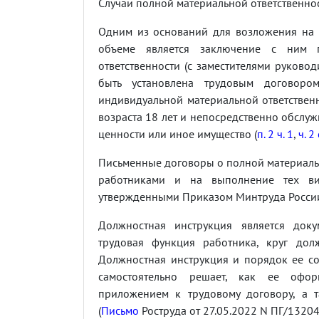
Случаи полной материальной ответственно
Одним из оснований для возложения на 
объеме является заключение с ним 
ответственности (с заместителями руково
быть установлена трудовым договор
индивидуальной материальной ответственн
возраста 18 лет и непосредственно обсл
ценности или иное имущество (
п. 2 ч. 1
,
ч. 2
Письменные договоры о полной материально
работниками и на выполнение тех ви
утвержденными Приказом Минтруда России 
Должностная инструкция является доку
трудовая функция работника, круг долж
Должностная инструкция и порядок ее со
самостоятельно решает, как ее офор
приложением к трудовому договору, а т
(
Письмо
Роструда от 27.05.2022 N ПГ/13204