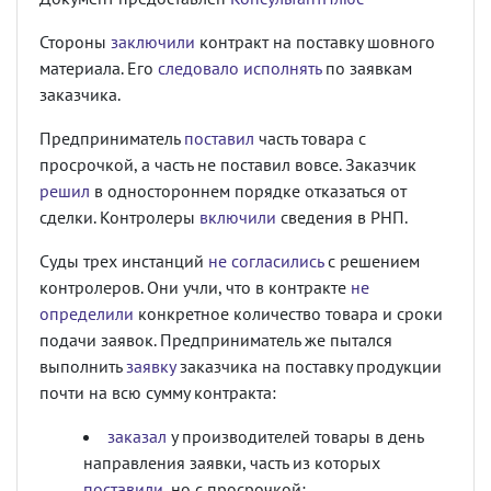
Стороны
заключили
контракт на поставку шовного
материала. Его
следовало исполнять
по заявкам
заказчика.
Предприниматель
поставил
часть товара с
просрочкой, а часть не поставил вовсе. Заказчик
решил
в одностороннем порядке отказаться от
сделки. Контролеры
включили
сведения в РНП.
Суды трех инстанций
не согласились
с решением
контролеров. Они учли, что в контракте
не
определили
конкретное количество товара и сроки
подачи заявок. Предприниматель же пытался
выполнить
заявку
заказчика на поставку продукции
почти на всю сумму контракта:
заказал
у производителей товары в день
направления заявки, часть из которых
поставили
, но с просрочкой;