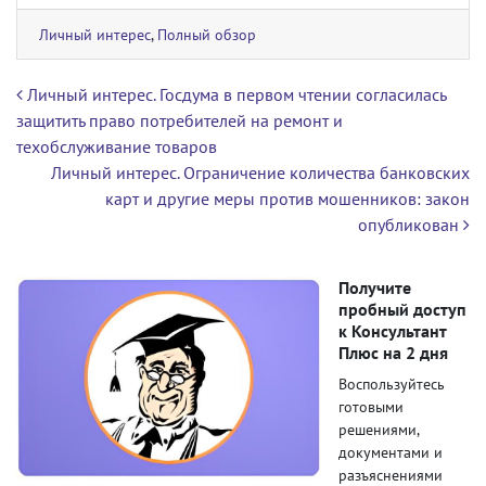
Личный интерес
,
Полный обзор
Навигация по записям
Личный интерес. Госдума в первом чтении согласилась
защитить право потребителей на ремонт и
техобслуживание товаров
Личный интерес. Ограничение количества банковских
карт и другие меры против мошенников: закон
опубликован
Получите
пробный доступ
к Консультант
Плюс на 2 дня
Воспользуйтесь
готовыми
решениями,
документами и
разъяснениями