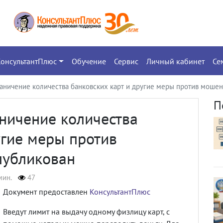
КонсультантПлюс
Обучение
Сервис
Личный кабинет
Се
аничение количества банковских карт и другие меры против мошен
П
ничение количества
угие меры против
публикован
мин.
47
Документ предоставлен
КонсультантПлюс
Введут лимит на выдачу одному физлицу карт, с