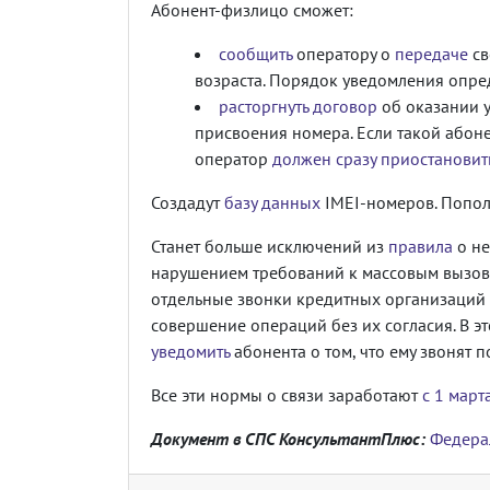
Абонент-физлицо сможет:
сообщить
оператору о
передаче
св
возраста. Порядок уведомления опре
расторгнуть договор
об оказании у
присвоения номера. Если такой абоне
оператор
должен сразу приостановит
Создадут
базу данных
IMEI-номеров. Попол
Станет больше исключений из
правила
о не
нарушением требований к массовым вызова
отдельные звонки кредитных организаций и
совершение операций без их согласия. В э
уведомить
абонента о том, что ему звонят п
Все эти нормы о связи заработают
с 1 март
Документ в СПС КонсультантПлюс:
Федера