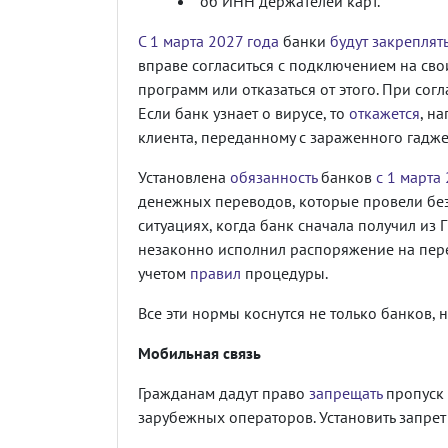
об ИНН держателей карт.
С 1 марта 2027 года
банки
будут закреплят
вправе согласиться с подключением на сво
программ или отказаться от этого. При сог
Если банк узнает о вирусе, то
откажется
, н
клиента, переданному с зараженного гадже
Установлена
обязанность
банков
с 1 марта
денежных переводов, которые провели без 
ситуациях, когда банк сначала получил из
незаконно исполнил распоряжение на пере
учетом
правил
процедуры.
Все эти нормы коснутся не только банков, 
Мобильная связь
Гражданам дадут право
запрещать
пропуск 
зарубежных операторов. Установить запре