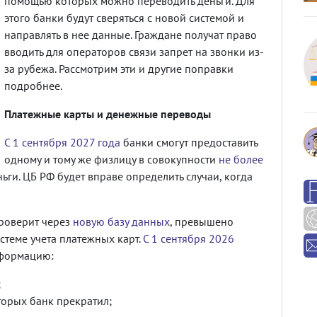
помощью которых можно переводить деньги. Для
этого банки будут сверяться с новой системой и
направлять в нее данные. Граждане получат право
вводить для операторов связи запрет на звонки из-
за рубежа. Рассмотрим эти и другие поправки
подробнее.
Платежные карты и денежные переводы
С 1 сентября 2027 года
банки смогут предоставить
одному и тому же физлицу в совокупности
не более
ьги. ЦБ РФ будет вправе определить случаи, когда
роверит через
новую базу данных
, превышено
истеме учета платежных карт.
С 1 сентября 2026
формацию:
;
торых банк прекратил;