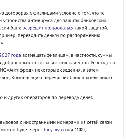
ь
в договорах с физлицами условие о том, что те
и устройства антивируса для защиты банковских
ласии банк
разрешит пользоваться
такой защитой.
апример, переводить деньги по распоряжению
та.
 2027 года
возмещать физлицам, в частности, суммы
добровольного согласия этих клиентов. Речь идет о
 ГИС «Антифрод» некоторые сведения, а затем
вод. Компенсацию перечислит банк плательщика с
но и других операторов по переводу денег.
вызовов с иностранными номерами из сетей связи
т можно будет через
Госуслуги
или МФЦ.