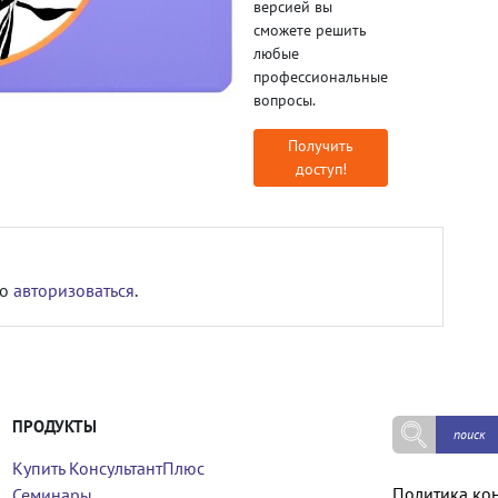
версией вы
сможете решить
любые
профессиональные
вопросы.
Получить
доступ!
мо
авторизоваться
.
ПРОДУКТЫ
Купить КонсультантПлюс
Политика ко
Семинары