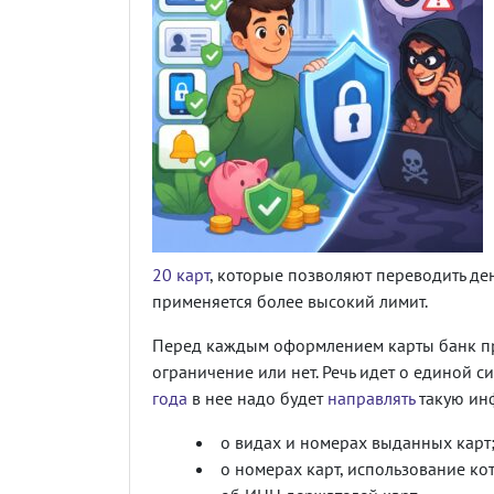
20 карт
, которые позволяют переводить ден
применяется более высокий лимит.
Перед каждым оформлением карты банк п
ограничение или нет. Речь идет о единой с
года
в нее надо будет
направлять
такую ин
о видах и номерах выданных карт
о номерах карт, использование ко