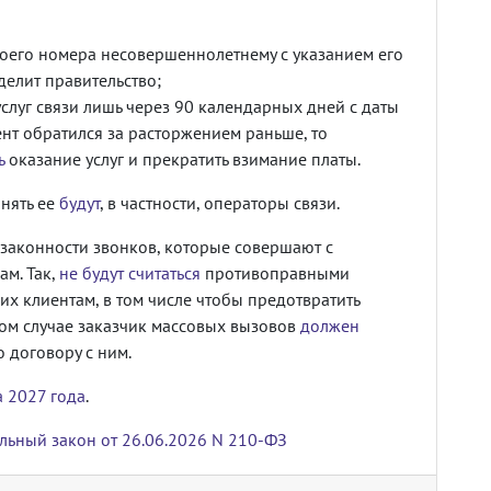
оего номера несовершеннолетнему с указанием его
делит правительство;
слуг связи лишь через 90 календарных дней с даты
нт обратился за расторжением раньше, то
ь
оказание услуг и прекратить взимание платы.
нять ее
будут
, в частности, операторы связи.
законности звонков, которые совершают с
м. Так,
не будут считаться
противоправными
х клиентам, в том числе чтобы предотвратить
том случае заказчик массовых вызовов
должен
о договору с ним.
а 2027 года
.
льный закон от 26.06.2026 N 210-ФЗ