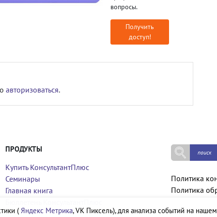
вопросы.
Получить
доступ!
мо
авторизоваться
.
ПРОДУКТЫ
Купить КонсультантПлюс
Политика ко
Семинары
Политика об
Главная книга
Бюллетень КонсультантПлюс
тики (
Яндекс Метрика
, VK Пиксель), для анализа событий на нашем