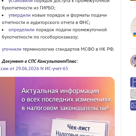
установили
порядок доступа к промежуточной
бухотчетности из ГИРБО;
утвердили
новые порядок и форматы подачи
отчетности и аудиторского отчета в ФНС;
определили
порядок подачи промежуточной
бухотчетности по гособоронзаказу;
уточнили
терминологию стандартов МСФО в НК РФ.
Документ в СПС КонсультантПлюс:
и от 29.06.2026 N ИС-учет-65