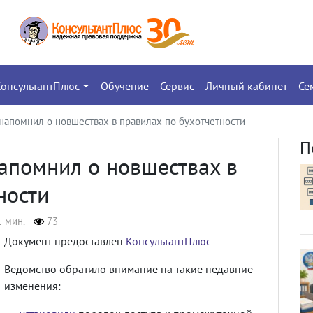
КонсультантПлюс
Обучение
Сервис
Личный кабинет
Се
напомнил о новшествах в правилах по бухотчетности
П
апомнил о новшествах в
ности
1 мин.
73
Документ предоставлен
КонсультантПлюс
Ведомство обратило внимание на такие недавние
изменения: