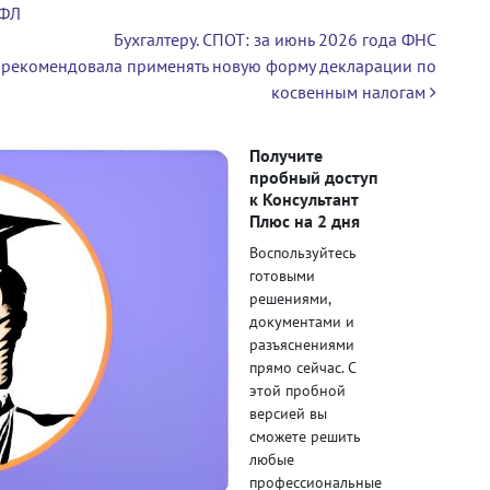
ДФЛ
Бухгалтеру. СПОТ: за июнь 2026 года ФНС
рекомендовала применять новую форму декларации по
косвенным налогам
Получите
пробный доступ
к Консультант
Плюс на 2 дня
Воспользуйтесь
готовыми
решениями,
документами и
разъяснениями
прямо сейчас. С
этой пробной
версией вы
сможете решить
любые
профессиональные