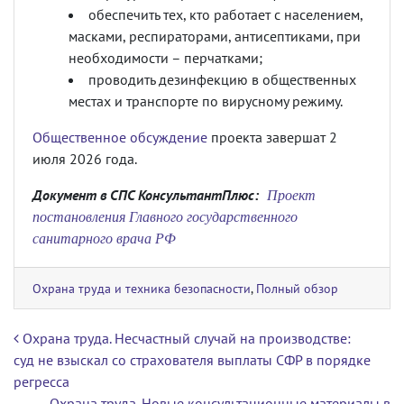
обеспечить тех, кто работает с населением,
масками, респираторами, антисептиками, при
необходимости – перчатками;
проводить дезинфекцию в общественных
местах и транспорте по вирусному режиму.
Общественное обсуждение
проекта завершат 2
июля 2026 года.
Проект
Документ в СПС КонсультантПлюс:
постановления Главного государственного
санитарного врача РФ
Охрана труда и техника безопасности
,
Полный обзор
Навигация по записям
Охрана труда. Несчастный случай на производстве:
суд не взыскал со страхователя выплаты СФР в порядке
регресса
Охрана труда. Новые консультационные материалы в