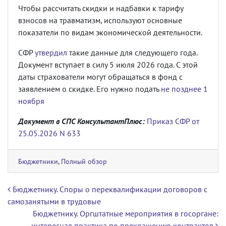
Чтобы рассчитать скидки и надбавки к тарифу
взносов на травматизм, используют основные
показатели по видам экономической деятельности.
СФР
утвердил
такие данные для следующего года.
Документ вступает в силу 5 июля 2026 года. С этой
даты страхователи могут обращаться в фонд с
заявлением о скидке. Его нужно подать
не позднее 1
ноября
Документ в СПС КонсультантПлюс:
Приказ СФР от
25.05.2026 N 633
Бюджетники
,
Полный обзор
Навигация по записям
Бюджетнику. Cпоры о переквалификации договоров с
самозанятыми в трудовые
Бюджетнику. Оргштатные мероприятия в госоргане:
интересная практика по прекращению контрактов