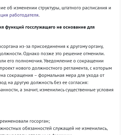
е об изменении структуры, штатного расписания и
ция работодателя
.
ия функций госслужащего не основание для
соргана из-за присоединения к другому органу,
олжности. Однако позже это решение отменили.
или его полномочия. Уведомление о сокращении
проект нового должностного регламента, с которым
мена сокращения – формальная мера для ухода от
д на другую должность без ее согласия:
анности, а значит, изменились существенные условия
ереименовали госорган;
лжностных обязанностей служащей не изменились,