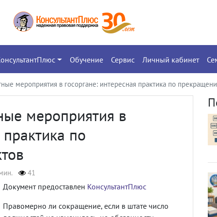
КонсультантПлюс
Обучение
Сервис
Личный кабинет
Се
ные мероприятия в госоргане: интересная практика по прекращен
П
ные мероприятия в
 практика по
ктов
мин.
41
Документ предоставлен
КонсультантПлюс
Правомерно ли сокращение, если в штате число