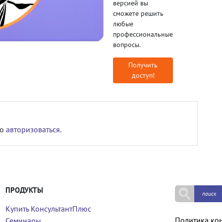
версией вы
сможете решить
любые
профессиональные
вопросы.
Получить
доступ!
мо
авторизоваться
.
ПРОДУКТЫ
Купить КонсультантПлюс
Политика ко
Семинары