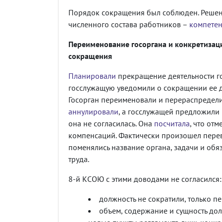
Порядок сокращения был соблюден. Решени
численного состава работников –
компетен
Переименование госоргана и конкретизац
сокращения
Планировали
прекращение деятельности го
госслужащую уведомили о сокращении ее д
Госорган переименовали и перераспредел
аннулировали
, а госслужащей предложили 
она не согласилась. Она
посчитала
, что от
компенсаций. Фактически произошел перево
поменялись название органа, задачи и обяз
труда.
8-й КСОЮ с этими доводами не согласился:
должность не сократили, только п
объем, содержание и сущность до