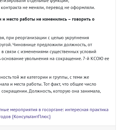
етизировали отдельные функции;
 контракта не меняли, перевод не оформляли.
и и место работы не изменились – говорить о
ая, при реорганизации с целью укрупнения
угой. Чиновнице предложили должность, от
 в связи с изменениями существенных условий
ть основание увольнения на сокращение. 7-й КСОЮ ее
ость той же категории и группы, с теми же
ла и места работы. Тот факт, что общее число
 сокращении. Должность, которую она занимала,
ные мероприятия в госоргане: интересная практика
годов {КонсультантПлюс}