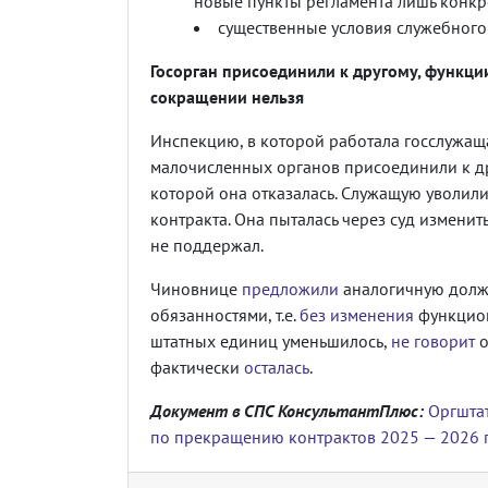
новые пункты регламента лишь конкр
существенные условия служебного
Госорган присоединили к другому, функци
сокращении нельзя
Инспекцию, в которой работала госслужащ
малочисленных органов присоединили к др
которой она отказалась. Служащую уволили
контракта. Она пыталась через суд измени
не поддержал.
Чиновнице
предложили
аналогичную должн
обязанностями, т.е.
без изменения
функциона
штатных единиц уменьшилось,
не говорит
о
фактически
осталась
.
Документ в СПС КонсультантПлюс:
Оргштат
по прекращению контрактов 2025 — 2026 