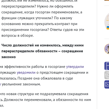
должностей не изменилось, но обязанности
перераспределили? Нужно ли оформлять
сокращение, когда госорган переименовали, а
функции служащих уточнили? По какому
основанию можно прекратить контракт при
присоединении госоргана? Ответы судов на эти
вопросы в обзоре.
Число должностей не изменилось, между ними
перераспределили обязанности – сокращение
законно
ия эффективности работы в госоргане
утвердили
сслужащую
уведомили
о предстоящем сокращении и
тказалась. Позднее она обжаловала в суде
л
увольнение законным.
 что новая структура не подразумевала сокращения
сь. Должности переименовали, а обязанности по ним
ял.