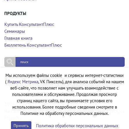
ПРОДУКТЫ
Купить КонсультантПлюс
Семинары
Главная книга
Бюллетень КонсультантПлюс
Мы используем файлы cookie и сервисы интернет-статистики
Политика конфиденциальности
(
Яндекс Метрика
, VK Пиксель), для анализа событий на нашем
Политика обработки персональных данных
веб-сайте, что позволяет нам улучшать взаимодействие с
пользователями и обслуживание. Продолжая просмотр
страниц нашего сайта, вы принимаете условия его
1994-2026 © ООО «Компания Квадро Плюс»
использования. Более подробные сведения смотрите в
На сайте используются бесплатные изображения с ресурса
Политике на обработку персональных данных.
Magnific
Политика обработки персональных данных
Принять