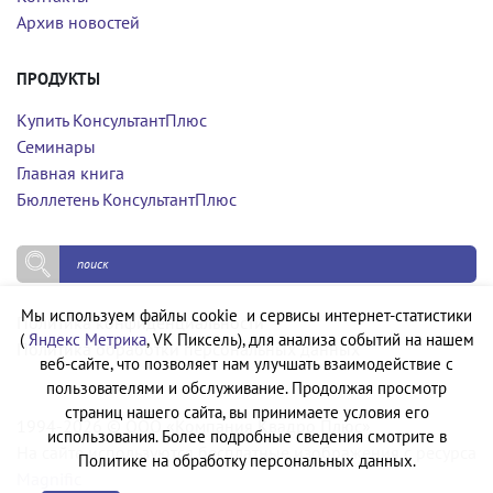
Архив новостей
ПРОДУКТЫ
Купить КонсультантПлюс
Семинары
Главная книга
Бюллетень КонсультантПлюс
Мы используем файлы cookie и сервисы интернет-статистики
Политика конфиденциальности
(
Яндекс Метрика
, VK Пиксель), для анализа событий на нашем
Политика обработки персональных данных
веб-сайте, что позволяет нам улучшать взаимодействие с
пользователями и обслуживание. Продолжая просмотр
страниц нашего сайта, вы принимаете условия его
1994-2026 © ООО «Компания Квадро Плюс»
использования. Более подробные сведения смотрите в
На сайте используются бесплатные изображения с ресурса
Политике на обработку персональных данных.
Magnific