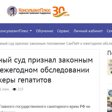
КонсультантПлюс
Обучение
Сервис
Личный кабинет
Се
овный суд признал законным положение СанПиН о ежегодном обсле
П
ный суд признал законным
ежегодном обследовании
керы гепатитов
1 мин.
219
лавного государственного санитарного врача РФ не