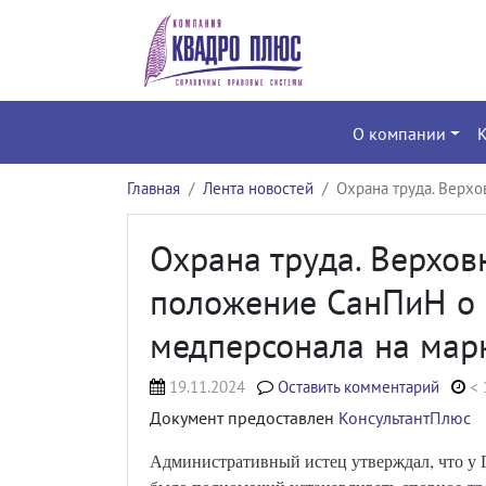
О компании
Главная
Лента новостей
Охрана труда. Верх
Охрана труда. Верхов
положение СанПиН о 
медперсонала на мар
19.11.2024
Оставить комментарий
< 
Документ предоставлен
КонсультантПлюс
Административный истец утверждал, что у Г