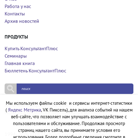
Работа у нас
Контакты
Архив новостей
ПРОДУКТЫ
Купить КонсультантПлюс
Семинары
Главная книга
Бюллетень КонсультантПлюс
Мы используем файлы cookie и сервисы интернет-статистики
Политика конфиденциальности
(
Яндекс Метрика
, VK Пиксель), для анализа событий на нашем
Политика обработки персональных данных
веб-сайте, что позволяет нам улучшать взаимодействие с
пользователями и обслуживание. Продолжая просмотр
страниц нашего сайта, вы принимаете условия его
1994-2026 © ООО «Компания Квадро Плюс»
использования. Более подробные сведения смотрите в