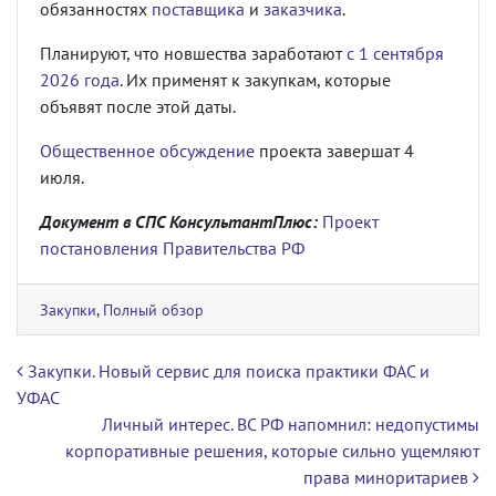
обязанностях
поставщика
и
заказчика
.
Планируют, что новшества заработают
с 1 сентября
2026 года
. Их применят к закупкам, которые
объявят после этой даты.
Общественное обсуждение
проекта завершат 4
июля.
Документ в СПС КонсультантПлюс:
Проект
постановления Правительства РФ
Закупки
,
Полный обзор
Навигация по записям
Закупки. Новый сервис для поиска практики ФАС и
УФАС
Личный интерес. ВС РФ напомнил: недопустимы
корпоративные решения, которые сильно ущемляют
права миноритариев