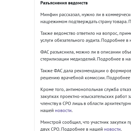
Разъяснения ведомств
Минфин рассказал, нужно ли в коммерческ
нацрежимом подтверждать страну товара.
Также ведомство ответило на вопрос, при
услуги обязательного аудита. Подробнее в
ФАС разъяснила, можно ли в описании объ
стерилизации медизделий. Подробнее в н
Также ФАС дала рекомендации о формирова
решению врачебной комиссии. Подробнее
Кроме того, антимонопольная служба отказ
закупках проектно-изыскательских работ з
членству в СРО лишь в области архитектур
нашей
новости
.
Минстрой сообщил, что участник закупки п
двух СРО. Подробнее в нашей
новости
.