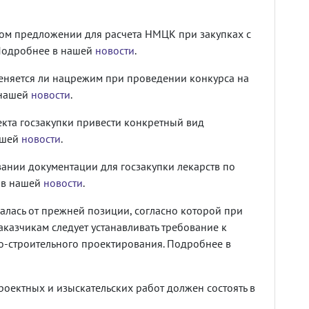
ом предложении для расчета НМЦК при закупках с
 Подробнее в нашей
новости
.
меняется ли нацрежим при проведении конкурса на
 нашей
новости
.
екта госзакупки привести конкретный вид
ашей
новости
.
нии документации для госзакупки лекарств по
 в нашей
новости
.
алась от прежней позиции, согласно которой при
аказчикам следует устанавливать требование к
но-строительного проектирования. Подробнее в
роектных и изыскательских работ должен состоять в