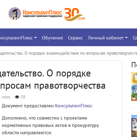
онсультантПлюс
Обучение
Сервис
Личный кабинет
С
дательство. О порядке взаимодействия по вопросам правотворчест
П
ательство. О порядке
опросам правотворчества
1 мин.
38
Документ предоставлен
КонсультантПлюс
Дополнено, что совместно с проектами
нормативных правовых актов в прокуратуру
области направляются: