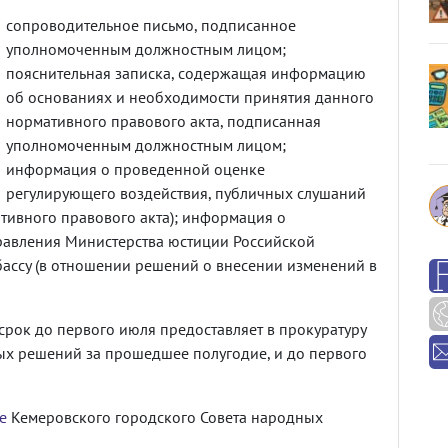
сопроводительное письмо, подписанное
уполномоченным должностным лицом;
пояснительная записка, содержащая информацию
об основаниях и необходимости принятия данного
нормативного правового акта, подписанная
уполномоченным должностным лицом;
информация о проведенной оценке
регулирующего воздействия, публичных слушаний
ативного правового акта); информация о
равления Министерства юстиции Российской
ассу (в отношении решений о внесении изменений в
 срок до первого июля предоставляет в прокуратуру
ых решений за прошедшее полугодие, и до первого
е
Кемеровского городского Совета народных