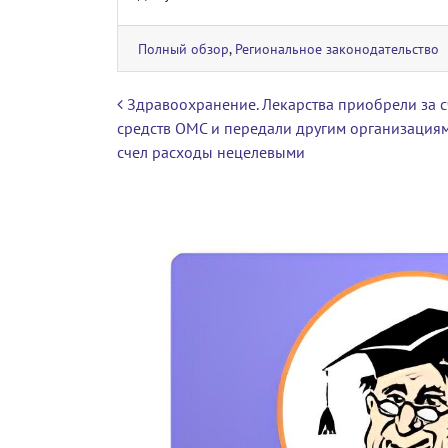
Полный обзор
,
Региональное законодательство
Навигация по записям
Здравоохранение. Лекарства приобрели за с
средств ОМС и передали другим организациям
счел расходы нецелевыми