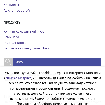
Контакты
Архив новостей
ПРОДУКТЫ
Купить КонсультантПлюс
Семинары
Главная книга
Бюллетень КонсультантПлюс
Мы используем файлы cookie и сервисы интернет-статистики
Политика конфиденциальности
(
Яндекс Метрика
, VK Пиксель), для анализа событий на нашем
Политика обработки персональных данных
веб-сайте, что позволяет нам улучшать взаимодействие с
пользователями и обслуживание. Продолжая просмотр
страниц нашего сайта, вы принимаете условия его
1994-2026 © ООО «Компания Квадро Плюс»
использования. Более подробные сведения смотрите в
На сайте используются бесплатные изображения с ресурса
Политике на обработку персональных данных.