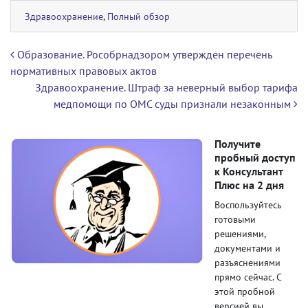
Здравоохранение
,
Полный обзор
Навигация по записям
Образование. Рособрнадзором утвержден перечень
нормативных правовых актов
Здравоохранение. Штраф за неверный выбор тарифа
медпомощи по ОМС суды признали незаконным
Получите
пробный доступ
к Консультант
Плюс на 2 дня
Воспользуйтесь
готовыми
решениями,
документами и
разъяснениями
прямо сейчас. С
этой пробной
версией вы