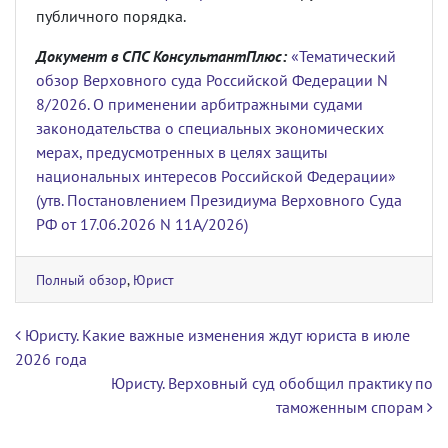
публичного порядка.
Документ в СПС КонсультантПлюс:
«Тематический
обзор Верховного суда Российской Федерации N
8/2026. О применении арбитражными судами
законодательства о специальных экономических
мерах, предусмотренных в целях защиты
национальных интересов Российской Федерации»
(утв. Постановлением Президиума Верховного Суда
РФ от 17.06.2026 N 11А/2026)
Полный обзор
,
Юрист
Навигация по записям
Юристу. Какие важные изменения ждут юриста в июле
2026 года
Юристу. Верховный суд обобщил практику по
таможенным спорам