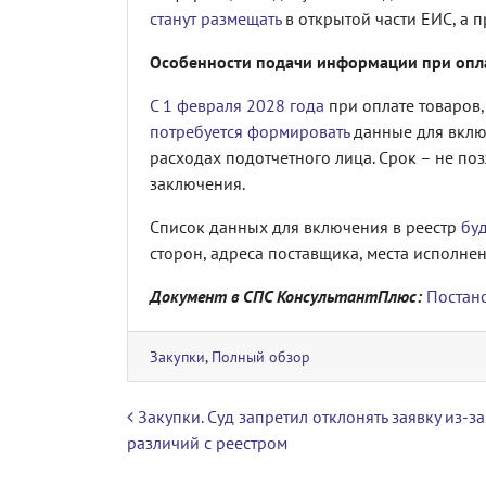
станут размещать
в открытой части ЕИС, а 
Особенности подачи информации при опла
С 1 февраля 2028 года
при оплате товаров,
потребуется формировать
данные для включ
расходах подотчетного лица. Срок – не по
заключения.
Список данных для включения в реестр
бу
сторон, адреса поставщика, места исполнен
Документ в СПС КонсультантПлюс:
Постано
Закупки
,
Полный обзор
Навигация по записям
Закупки. Суд запретил отклонять заявку из-з
различий с реестром