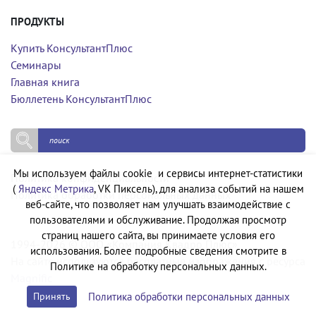
ПРОДУКТЫ
Купить КонсультантПлюс
Семинары
Главная книга
Бюллетень КонсультантПлюс
Мы используем файлы cookie и сервисы интернет-статистики
Политика конфиденциальности
(
Яндекс Метрика
, VK Пиксель), для анализа событий на нашем
Политика обработки персональных данных
веб-сайте, что позволяет нам улучшать взаимодействие с
пользователями и обслуживание. Продолжая просмотр
страниц нашего сайта, вы принимаете условия его
1994-2026 © ООО «Компания Квадро Плюс»
использования. Более подробные сведения смотрите в
На сайте используются бесплатные изображения с ресурса
Политике на обработку персональных данных.
Magnific
Политика обработки персональных данных
Принять