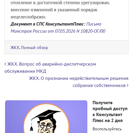
отопление в достаточной степени урегулирован,
внесение изменений в указанный порядок
нецелесообразно.
Документ в СПС КонсультантПлюс:
Письмо
Минстроя России от 07.05.2026 N 10820-ОГ/00
ЖКХ
,
Полный обзор
Навигация по записям
ЖКХ. Вопрос об аварийно-диспетчерском
обслуживании МКД
ЖКХ. О признании недействительным решения
собрания собственников
Получите
пробный доступ
к Консультант
Плюс на 2 дня
Воспользуйтесь