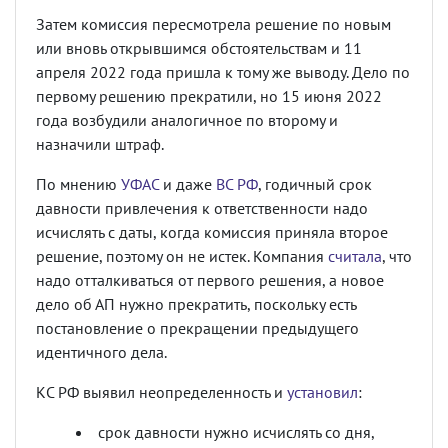
Затем комиссия пересмотрела решение по новым
или вновь открывшимся обстоятельствам и 11
апреля 2022 года пришла к тому же выводу. Дело по
первому решению прекратили, но 15 июня 2022
года возбудили аналогичное по второму и
назначили штраф.
По мнению
УФАС
и даже
ВС РФ
, годичный срок
давности привлечения к ответственности надо
исчислять с даты, когда комиссия приняла второе
решение, поэтому он не истек. Компания
считала
, что
надо отталкиваться от первого решения, а новое
дело об АП нужно прекратить, поскольку есть
постановление о прекращении предыдущего
идентичного дела.
КС РФ выявил неопределенность и
установил
:
срок давности нужно исчислять со дня,