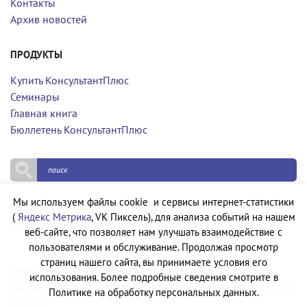
Контакты
Архив новостей
ПРОДУКТЫ
Купить КонсультантПлюс
Семинары
Главная книга
Бюллетень КонсультантПлюс
Мы используем файлы cookie и сервисы интернет-статистики
Политика конфиденциальности
(
Яндекс Метрика
, VK Пиксель), для анализа событий на нашем
Политика обработки персональных данных
веб-сайте, что позволяет нам улучшать взаимодействие с
пользователями и обслуживание. Продолжая просмотр
страниц нашего сайта, вы принимаете условия его
1994-2026 © ООО «Компания Квадро Плюс»
использования. Более подробные сведения смотрите в
На сайте используются бесплатные изображения с ресурса
Политике на обработку персональных данных.
Magnific