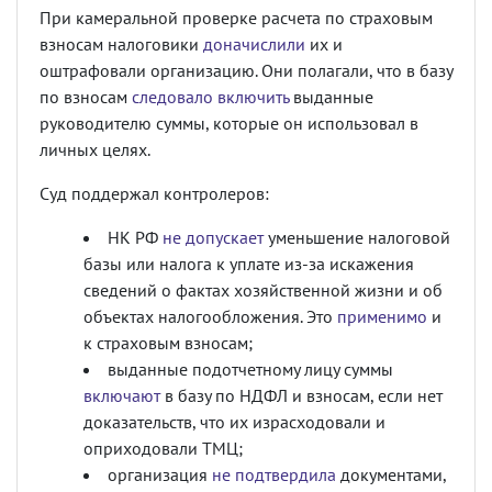
При камеральной проверке расчета по страховым
взносам налоговики
доначислили
их и
оштрафовали организацию. Они полагали, что в базу
по взносам
следовало включить
выданные
руководителю суммы, которые он использовал в
личных целях.
Суд поддержал контролеров:
НК РФ
не допускает
уменьшение налоговой
базы или налога к уплате из-за искажения
сведений о фактах хозяйственной жизни и об
объектах налогообложения. Это
применимо
и
к страховым взносам;
выданные подотчетному лицу суммы
включают
в базу по НДФЛ и взносам, если нет
доказательств, что их израсходовали и
оприходовали ТМЦ;
организация
не подтвердила
документами,