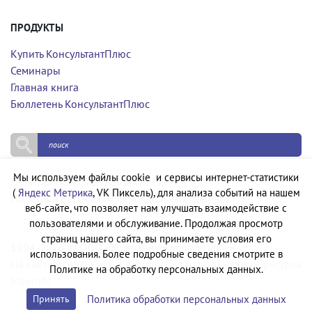
ПРОДУКТЫ
Купить КонсультантПлюс
Семинары
Главная книга
Бюллетень КонсультантПлюс
Мы используем файлы cookie и сервисы интернет-статистики
Политика конфиденциальности
(
Яндекс Метрика
, VK Пиксель), для анализа событий на нашем
Политика обработки персональных данных
веб-сайте, что позволяет нам улучшать взаимодействие с
пользователями и обслуживание. Продолжая просмотр
страниц нашего сайта, вы принимаете условия его
1994-2026 © ООО «Компания Квадро Плюс»
использования. Более подробные сведения смотрите в
На сайте используются бесплатные изображения с ресурса
Политике на обработку персональных данных.
Magnific
Политика обработки персональных данных
Принять