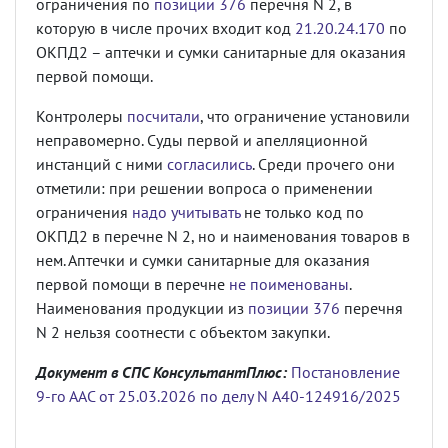
ограничения по
позиции 376
перечня N 2, в
которую в числе прочих входит код
21.20.24.170
по
ОКПД2 – аптечки и сумки санитарные для оказания
первой помощи.
Контролеры
посчитали
, что ограничение установили
неправомерно. Суды первой и апелляционной
инстанций с ними
согласились
. Среди прочего они
отметили: при решении вопроса о применении
ограничения
надо учитывать
не только код по
ОКПД2 в перечне N 2, но и наименования товаров в
нем. Аптечки и сумки санитарные для оказания
первой помощи в перечне
не поименованы
.
Наименования продукции из
позиции 376
перечня
N 2 нельзя соотнести с объектом закупки.
Документ в СПС КонсультантПлюс:
Постановление
9-го ААС от 25.03.2026 по делу N А40-124916/2025