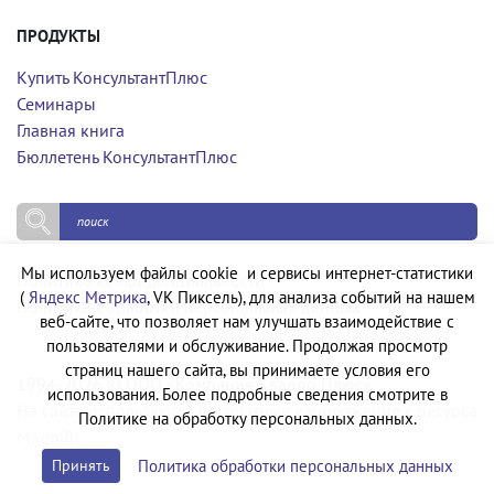
ПРОДУКТЫ
Купить КонсультантПлюс
Семинары
Главная книга
Бюллетень КонсультантПлюс
Мы используем файлы cookie и сервисы интернет-статистики
Политика конфиденциальности
(
Яндекс Метрика
, VK Пиксель), для анализа событий на нашем
Политика обработки персональных данных
веб-сайте, что позволяет нам улучшать взаимодействие с
пользователями и обслуживание. Продолжая просмотр
страниц нашего сайта, вы принимаете условия его
1994-2026 © ООО «Компания Квадро Плюс»
использования. Более подробные сведения смотрите в
На сайте используются бесплатные изображения с ресурса
Политике на обработку персональных данных.
Magnific
Политика обработки персональных данных
Принять