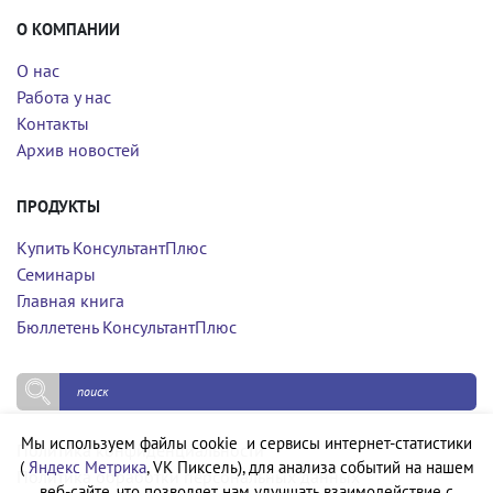
О КОМПАНИИ
О нас
Работа у нас
Контакты
Архив новостей
ПРОДУКТЫ
Купить КонсультантПлюс
Семинары
Главная книга
Бюллетень КонсультантПлюс
Мы используем файлы cookie и сервисы интернет-статистики
Политика конфиденциальности
(
Яндекс Метрика
, VK Пиксель), для анализа событий на нашем
Политика обработки персональных данных
веб-сайте, что позволяет нам улучшать взаимодействие с