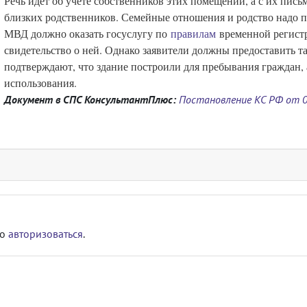
Речь идет об учете собственников этих помещений, а с их пись
близких родственников. Семейные отношения и родство надо 
МВД должно оказать госуслугу по
правилам
временной регист
свидетельство о ней. Однако заявители должны предоставить т
подтверждают, что здание построили для пребывания граждан,
использования.
Документ в СПС КонсультантПлюс:
Постановление КС РФ от 03
мо
авторизоваться
.