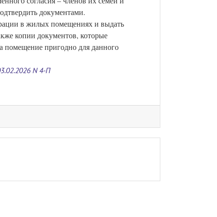
менного согласия – членов их семей и
подтвердить документами.
рации в жилых помещениях и выдать
акже копии документов, которые
 а помещение пригодно для данного
.02.2026 N 4-П