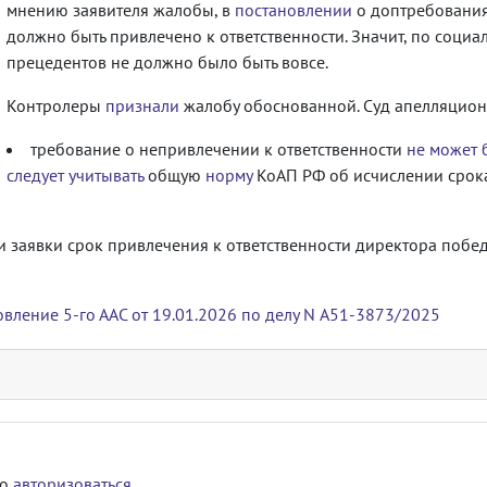
мнению заявителя жалобы, в
постановлении
о доптребованиях
должно быть привлечено к ответственности. Значит, по соци
прецедентов не должно было быть вовсе.
Контролеры
признали
жалобу обоснованной. Суд апелляцио
требование о непривлечении к ответственности
не может 
следует учитывать
общую
норму
КоАП РФ об исчислении срока
 заявки срок привлечения к ответственности директора побе
вление 5-го ААС от 19.01.2026 по делу N А51-3873/2025
мо
авторизоваться
.