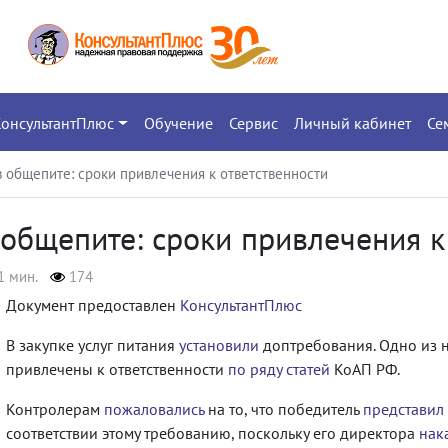
КонсультантПлюс
Обучение
Сервис
Личный кабинет
Се
 в общепите: сроки привлечения к ответственности
 общепите: сроки привлечения к
1 мин.
174
Документ предоставлен
КонсультантПлюс
В закупке услуг питания
установили
доптребования. Одно из н
привлечены к ответственности
по ряду статей
КоАП РФ.
Контролерам
пожаловались
на то, что победитель
представил
соответствии этому требованию, поскольку его директора
нак