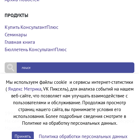
ПРОДУКТЫ
Купить КонсультантПлюс
Семинары
Главная книга
Бюллетень КонсультантПлюс
Мы используем файлы cookie и сервисы интернет-статистики
Политика конфиденциальности
(
Яндекс Метрика
, VK Пиксель), для анализа событий на нашем
Политика обработки персональных данных
веб-сайте, что позволяет нам улучшать взаимодействие с
пользователями и обслуживание. Продолжая просмотр
страниц нашего сайта, вы принимаете условия его
1994-2026 © ООО «Компания Квадро Плюс»
использования. Более подробные сведения смотрите в
На сайте используются бесплатные изображения с ресурса
Политике на обработку персональных данных.
Magnific
Политика обработки персональных данных
Принять