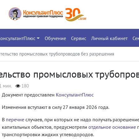
КонсультантПлюс
Обучение
Сервис
Личный кабинет
Се
оительство промысловых трубопроводов без разрешения
тельство промысловых трубопро
1 мин.
180
Документ предоставлен
КонсультантПлюс
Изменения вступают в силу 27 января 2026 года.
В
перечне
случаев, при которых не надо получать разрешени
капитальных объектов, предусмотрели
отдельное основание
п
транспортировки жидких углеводородов.