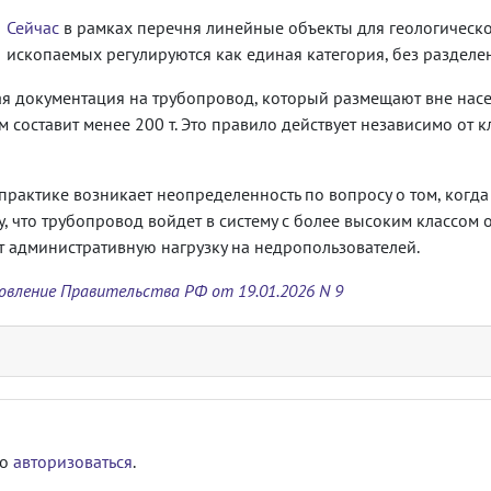
Сейчас
в рамках перечня линейные объекты для геологическо
ископаемых регулируются как единая категория, без разделе
я документация на трубопровод, который размещают вне насе
составит менее 200 т. Это правило действует независимо от к
а практике возникает неопределенность по вопросу о том, когд
му, что трубопровод войдет в систему с более высоким классом
 административную нагрузку на недропользователей.
вление Правительства РФ от 19.01.2026 N 9
мо
авторизоваться
.