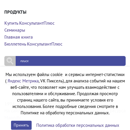
ПРОДУКТЫ
Купить КонсультантПлюс
Семинары
Главная книга
Бюллетень КонсультантПлюс
Мы используем файлы cookie и сервисы интернет-статистики
Политика конфиденциальности
(
Яндекс Метрика
, VK Пиксель), для анализа событий на нашем
Политика обработки персональных данных
веб-сайте, что позволяет нам улучшать взаимодействие с
пользователями и обслуживание. Продолжая просмотр
страниц нашего сайта, вы принимаете условия его
1994-2026 © ООО «Компания Квадро Плюс»
использования. Более подробные сведения смотрите в
На сайте используются бесплатные изображения с ресурса
Политике на обработку персональных данных.
Magnific
Политика обработки персональных данных
Принять