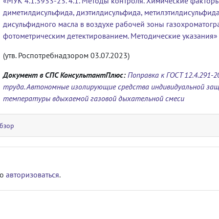
«МУК 4.1.3933-23. 4.1. Методы контроля. Химические факто
диметилдисульфида, диэтилдисульфида, метилэтилдисульфида
дисульфидного масла в воздухе рабочей зоны газохроматог
фотометрическим детектированием. Методические указания»
(утв. Роспотребнадзором 03.07.2023)
Документ в СПС КонсультантПлюс:
Поправка к ГОСТ 12.4.291
труда. Автономные изолирующие средства индивидуальной защ
температуры вдыхаемой газовой дыхательной смеси
бзор
мо
авторизоваться
.