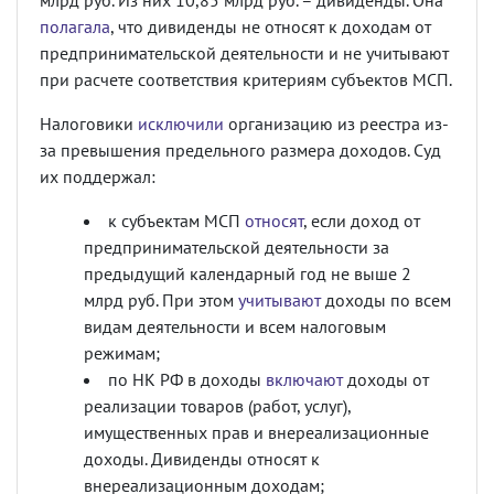
млрд руб. Из них 10,85 млрд руб. – дивиденды. Она
полагала
, что дивиденды не относят к доходам от
предпринимательской деятельности и не учитывают
при расчете соответствия критериям субъектов МСП.
Налоговики
исключили
организацию из реестра из-
за превышения предельного размера доходов. Суд
их поддержал:
к субъектам МСП
относят
, если доход от
предпринимательской деятельности за
предыдущий календарный год не выше 2
млрд руб. При этом
учитывают
доходы по всем
видам деятельности и всем налоговым
режимам;
по НК РФ в доходы
включают
доходы от
реализации товаров (работ, услуг),
имущественных прав и внереализационные
доходы. Дивиденды относят к
внереализационным доходам;