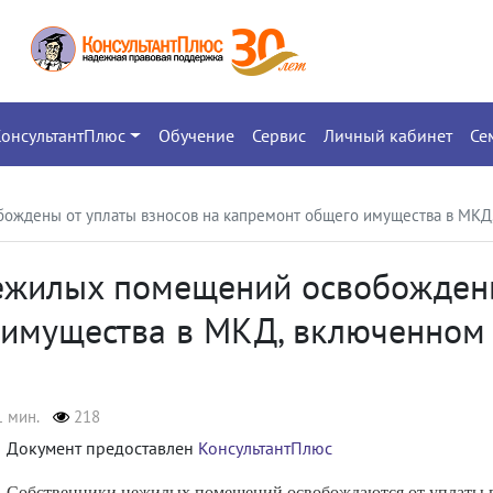
КонсультантПлюс
Обучение
Сервис
Личный кабинет
Се
ождены от уплаты взносов на капремонт общего имущества в МКД
ежилых помещений освобождены
 имущества в МКД, включенном
1 мин.
218
Документ предоставлен
КонсультантПлюс
Собственники нежилых помещений освобождаются от уплаты в