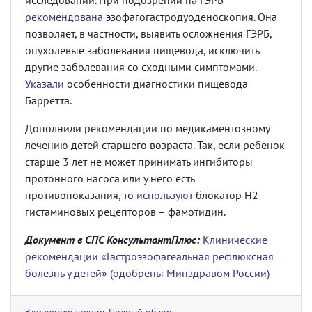
исследований. При подозрении на ГЭРБ
рекомендована
эзофагогастродуоденоскопия. Она
позволяет, в частности, выявить осложнения ГЭРБ,
опухолевые заболевания пищевода, исключить
другие заболевания со сходными симптомами.
Указали
особенности диагностики пищевода
Барретта.
Дополнили рекомендации по медикаментозному
лечению детей старшего возраста. Так, если ребенок
старше 3 лет не может принимать ингибиторы
протонного насоса или у него есть
противопоказания, то
используют
блокатор H2-
гистаминовых рецепторов – фамотидин.
Документ в СПС КонсультантПлюс:
Клинические
рекомендации «Гастроэзофагеальная рефлюксная
болезнь у детей» (одобрены Минздравом России)
Здравоохранение
,
Полный обзор