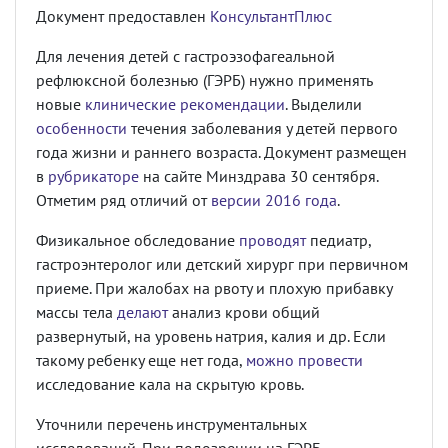
Документ предоставлен
КонсультантПлюс
Для лечения детей с гастроэзофагеальной
рефлюксной болезнью (ГЭРБ) нужно применять
новые
клинические рекомендации
. Выделили
особенности
течения заболевания у детей первого
года жизни и раннего возраста. Документ размещен
в
рубрикаторе
на сайте Минздрава 30 сентября.
Отметим ряд отличий от
версии 2016 года
.
Физикальное обследование
проводят
педиатр,
гастроэнтеролог или детский хирург при первичном
приеме. При жалобах на рвоту и плохую прибавку
массы тела
делают
анализ крови общий
развернутый, на уровень натрия, калия и др. Если
такому ребенку еще нет года,
можно провести
исследование кала на скрытую кровь.
Уточнили перечень инструментальных