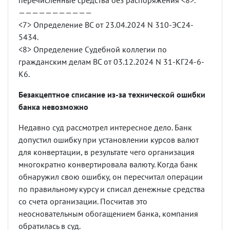
перечисленные средства без распоряжения <8>.
———————————
<7> Определение ВС от 23.04.2024 N 310-ЭС24-
5434.
<8> Определение Судебной коллегии по
гражданским делам ВС от 03.12.2024 N 31-КГ24-6-
К6.
Безакцептное списание из-за технической ошибки
банка невозможно
Недавно суд рассмотрел интересное дело. Банк
допустил ошибку при установлении курсов валют
для конвертации, в результате чего организация
многократно конвертировала валюту. Когда банк
обнаружил свою ошибку, он пересчитал операции
по правильному курсу и списал денежные средства
со счета организации. Посчитав это
неосновательным обогащением банка, компания
обратилась в суд.