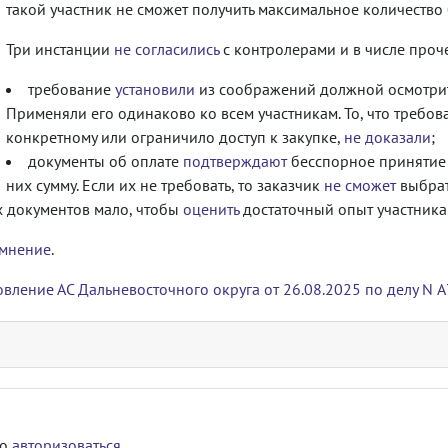
такой участник не сможет получить максимальное количество 
Три инстанции
не согласились
с контролерами и в числе проч
требование
установили
из соображений должной осмотрит
Применяли его одинаково ко всем участникам. То, что требо
конкретному или ограничило доступ к закупке,
не доказали
;
документы об оплате
подтверждают
бесспорное принятие 
них сумму. Если их не требовать, то заказчик
не сможет
выбрат
х документов мало, чтобы
оценить
достаточный опыт участника
 мнение
.
вление АС Дальневосточного округа от 26.08.2025 по делу N
мо
авторизоваться
.