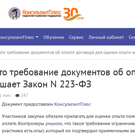
КонсультантПлюс
Обучение
Сервис
Личный кабинет
Се
 что требование документов об оплате договора для оценки опыта 
что требование документов об о
ушает Закон N 223-ФЗ
1 мин.
247
Документ предоставлен
КонсультантПлюс
Участников закупки обязали прилагать для оценки опыта по
оплате. Контролеры
решили
, что такое требование ограничив
участника есть опыт, который он подтвердил приемочными акт