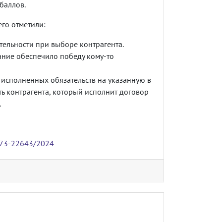
баллов.
его отметили:
ельности при выборе контрагента.
вание обеспечило победу кому-то
исполненных обязательств на указанную в
ь контрагента, который исполнит договор
.
 А73-22643/2024