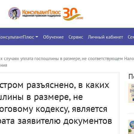
КонсультантПлюс
Обучение
Сервис
Личный кабинет
Се
ких случаях уплата госпошлины в размере, не соответствующем Нало
ения
П
стром разъяснено, в каких
шлины в размере, не
говому кодексу, является
рата заявителю документов