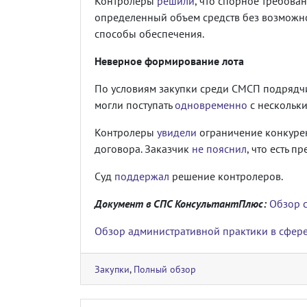
Контролеры
решили
, что спорное требова
определенный объем средств без возможнос
способы обеспечения.
Неверное формирование лота
По условиям закупки среди СМСП подрядч
могли поступать
одновременно
с нескольки
Контролеры
увидели
ограничение конкурен
договора. Заказчик
не пояснил
, что есть 
Суд
поддержал
решение контролеров.
Документ в СПС КонсультантПлюс:
Обзор с
Обзор административной практики в сфере
Закупки
,
Полный обзор