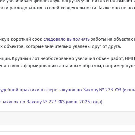
ние увеличивает финансовую нагрузку участников и обязывает 
ти расходовать их в своей хоздеятельности. Также оно не по
ику в короткий срок
следовало выполнять
работы на объектах в
х объектов, которые значительно удалены друг от друга.
ции. Крупный лот необоснованно увеличил объем работ, НМЦ
препятствия к формированию лота иным образом, например путе
удебной практики в сфере закупок по Закону № 223-ФЗ (июнь
 закупок по Закону № 223-ФЗ (июнь 2025 года)