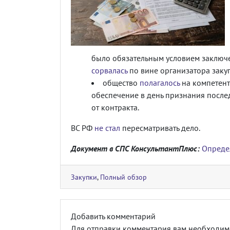
было обязательным условием заключе
сорвалась
по вине организатора заку
общество
полагалось
на компетент
обеспечение в день признания послед
от контракта.
ВС РФ
не стал
пересматривать дело.
Документ в СПС КонсультантПлюс:
Опреде
Закупки
,
Полный обзор
Добавить комментарий
Для отправки комментария вам необходи