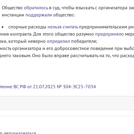
Общество
обратилось
в суд, чтобы взыскать с организатора з
инстанции
поддержали
общество:
спорные расходы
нельзя считать
предпринимательским рис
ния контракта. Для этого общество разумно
предприняло
меры
пки, который неверно
определил
победителя;
ность организатора и его добросовестное поведение при выбо
него таковым. Оно было вправе рассчитывать на то, что расх
ление ВС РФ от 21.07.2025 № 304-ЭС25-7034
мо
авторизоваться
.