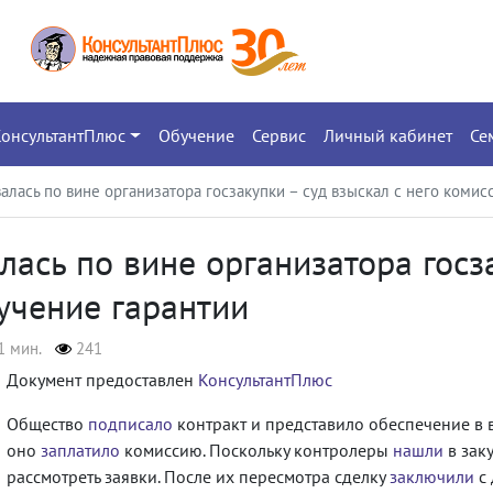
КонсультантПлюс
Обучение
Сервис
Личный кабинет
Се
валась по вине организатора госзакупки – суд взыскал с него коми
лась по вине организатора госз
учение гарантии
1 мин.
241
Документ предоставлен
КонсультантПлюс
Общество
подписало
контракт и представило обеспечение в в
оно
заплатило
комиссию. Поскольку контролеры
нашли
в зак
рассмотреть заявки. После их пересмотра сделку
заключили
с 