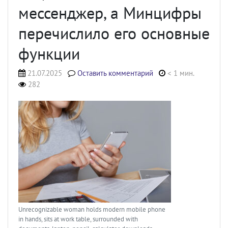
мессенджер, а Минцифры
перечислило его основные
функции
21.07.2025
Оставить комментарий
< 1 мин.
282
Unrecognizable woman holds modern mobile phone
in hands, sits at work table, surrounded with