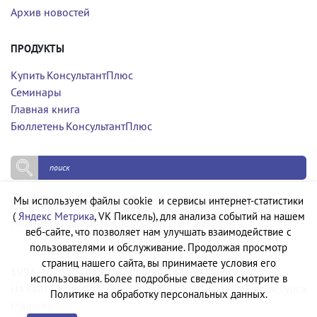
Архив новостей
ПРОДУКТЫ
Купить КонсультантПлюс
Семинары
Главная книга
Бюллетень КонсультантПлюс
Мы используем файлы cookie и сервисы интернет-статистики
Политика конфиденциальности
(
Яндекс Метрика
, VK Пиксель), для анализа событий на нашем
Политика обработки персональных данных
веб-сайте, что позволяет нам улучшать взаимодействие с
пользователями и обслуживание. Продолжая просмотр
страниц нашего сайта, вы принимаете условия его
1994-2026 © ООО «Компания Квадро Плюс»
использования. Более подробные сведения смотрите в
На сайте используются бесплатные изображения с ресурса
Политике на обработку персональных данных.
Magnific