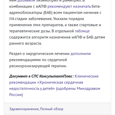
ним
добавили
лизиноприл и рамиприл. В
комбинации с иАПФ
рекомендуют назначать
бета-
адреноблокаторы (БАБ) всем пациентам начиная с
IIА стадии заболевания. Указали порядок
применения этих препаратов, а также стартовые и
терапевтические дозы. В отдельной
таблице
содержится алгоритм назначения иАПФ и БАБ детям
раннего возраста.
Раздел о хирургическом лечении
дополнили
рекомендациями по сердечной
ресинхронизирующей терапии.
Документ в СПС КонсультантПлюс:
Клинические
рекомендации «Хроническая сердечная
недостаточность у детей» (одобрены Минздравом
России)
Здравоохранение
,
Полный обзор